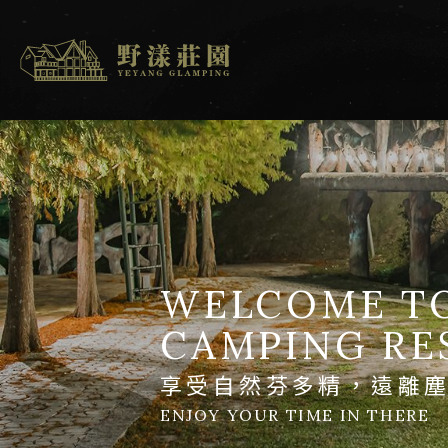
WELCOME T
CAMPING RE
享受自然芬多精，遠離
ENJOY YOUR TIME IN THERE