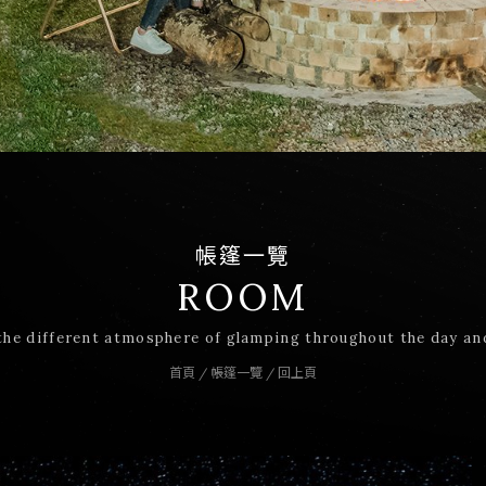
帳篷一覽
ROOM
the different atmosphere of glamping throughout the day an
首頁
/
帳篷一覽
/
回上頁