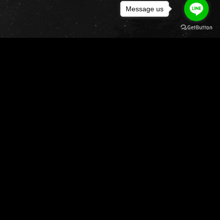
Message us
tel.0958-222-217
il: yeyangglamping@gmail.com