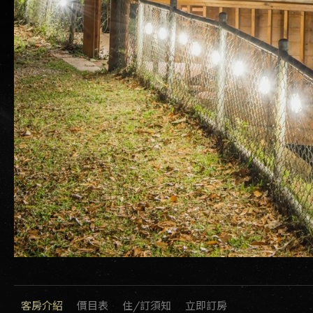
客房介紹
價目表
住/訂須知
立即訂房