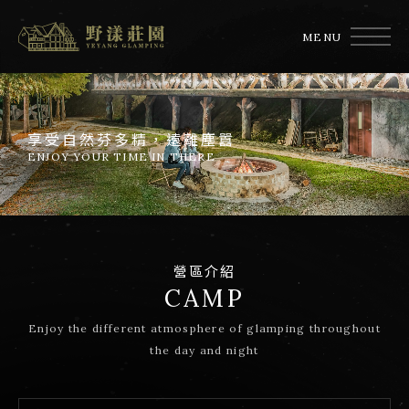
MENU
享受自然芬多精，遠離塵囂
ENJOY YOUR TIME IN THERE
營區介紹
CAMP
Enjoy the different atmosphere of glamping throughout
the day and night